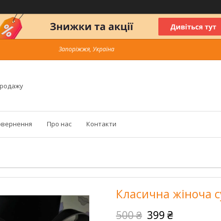
Запоріжжя, Україна
продажу
овернення
Про нас
Контакти
Класична жіноча 
500 ₴
399 ₴