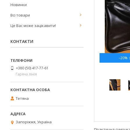
Новинки
Всі товари
Це Вас може зацікавити!
КОНТАКТИ
–20%
+380 (50) 417-77-61
Гаряча лінія
Тетяна
Запоріжжя, Україна
Практична сумочка