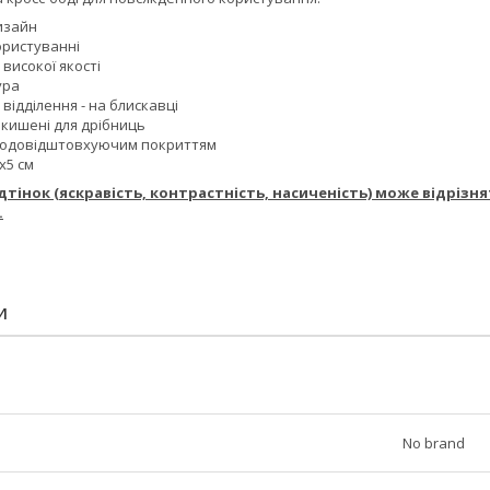
изайн
ористуванні
високої якості
ура
відділення - на блискавці
 кишені для дрібниць
водовідштовхуючим покриттям
х5 см
відтінок (яскравість, контрастність, насиченість) може відріз
.
И
No brand