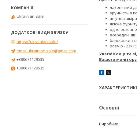
лаконічний д
зручність в к
Ukrainian Sale
штучна шкіра 
якісна фурніт
одне основне 
всередині дві
блискавки з 
https://ukrainian.sale/
розмір - 23х15
email.ukrainian.sale@gmail.com
Увага! Колір та 
+380671129535
Вашого монітору
+380671129535
ХАРАКТЕРИСТИК
Основні
Виробник