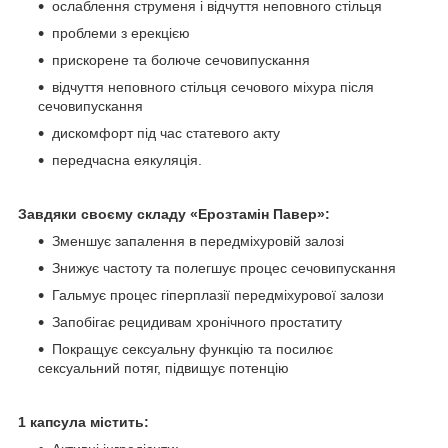
ослаблення струменя і відчуття неповного стільця
проблеми з ерекцією
прискорене та болюче сечовипускання
відчуття неповного стільця сечового міхура після
сечовипускання
дискомфорт під час статевого акту
передчасна еякуляція.
Завдяки своєму складу «Ерозтамін Павер»:
Зменшує запалення в передміхуровій залозі
Знижує частоту та полегшує процес сечовипускання
Гальмує процес гіперплазії передміхурової залози
Запобігає рецидивам хронічного простатиту
Покращує сексуальну функцію та посилює
сексуальний потяг, підвищує потенцію
1 капсула містить: