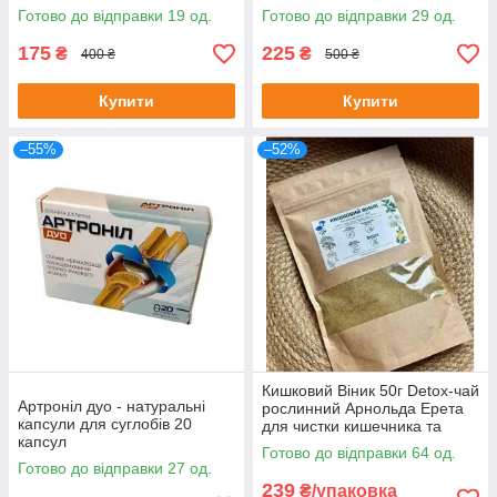
покращення зору, 7 саше
Готово до відправки 19 од.
Готово до відправки 29 од.
175
225
₴
₴
400 ₴
500 ₴
Купити
Купити
–55%
–52%
Кишковий Віник 50г Detox-чай
Артроніл дуо - натуральні
рослинний Арнольда Ерета
капсули для суглобів 20
для чистки кишечника та
капсул
організму 50 г
Готово до відправки 64 од.
Готово до відправки 27 од.
239
₴/упаковка