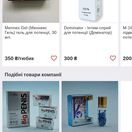
Mennex Gel (Меннекс
Dominator - Інтим-спрей
М-16
Гель) гель для потенції, 30
для потенції (Домінатор)
підв
мл.
поте
350
300
200
₴/тюбик
₴
Подібні товари компанії