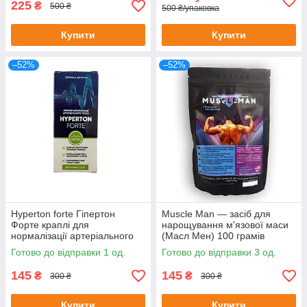
225
₴
500 ₴
500 ₴/упаковка
Купити
Купити
–52%
–52%
Hyperton forte Гіпертон
Muscle Man — засіб для
Форте краплі для
нарощування м'язової маси
нормалізації артеріального
(Масл Мен) 100 грамів
тиску 20 мл до 08/25
Готово до відправки 1 од.
Готово до відправки 3 од.
145
145
₴
₴
300 ₴
300 ₴
Купити
Купити