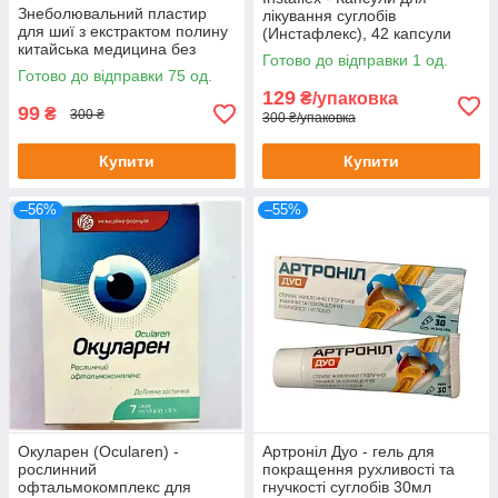
Знеболювальний пластир
лікування суглобів
для шиї з екстрактом полину
(Инстафлекс), 42 капсули
китайська медицина без
Готово до відправки 1 од.
картонного паковання
Готово до відправки 75 од.
129
₴/упаковка
99
₴
300 ₴
300 ₴/упаковка
Купити
Купити
–56%
–55%
Окуларен (Ocularen) -
Артроніл Дуо - гель для
рослинний
покращення рухливості та
офтальмокомплекс для
гнучкості суглобів 30мл