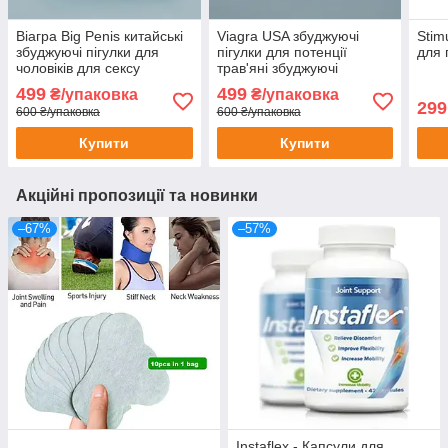
Віагра Big Penis китайські
Viagra USA збуджуючі
Stim
збуджуючі пігулки для
пігулки для потенції
для 
чоловіків для сексу
трав'яні збуджуючі
потенції ерекції потужний
препарати для сексу
499
499
₴/упаковка
₴/упаковка
збуджуючий засіб Viagra
ерекції Віагра 10 шт.
299
600 ₴/упаковка
600 ₴/упаковка
12 шт
Купити
Купити
Акційні пропозиції та новинки
–67%
–57%
Instaflex - Капсули для