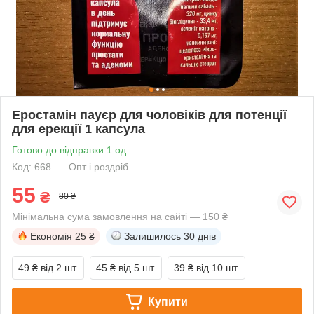
Еростамін пауєр для чоловіків для потенції
для ерекції 1 капсула
Готово до відправки 1 од.
Код: 668
Опт і роздріб
55
₴
80 ₴
Мінімальна сума замовлення на сайті — 150 ₴
Економія
25 ₴
Залишилось
30 днів
49 ₴
від 2 шт.
45 ₴
від 5 шт.
39 ₴
від 10 шт.
Купити