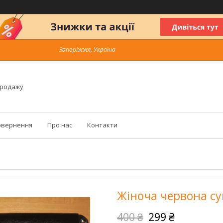
Запоріжжя, Україна
продажу
овернення
Про нас
Контакти
Жіноча червона с
400 ₴
299 ₴