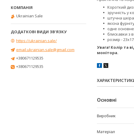
Короткий ди
зручність у к
Ukrainian Sale
штучна шкіра 
якісна фурніт
одне основне 
блискавки з 
розмір - 23х1
https://ukrainian.sale/
Увага! Колір та 
email.ukrainian.sale@gmail.com
монітора.
+380671129535
+380671129535
ХАРАКТЕРИСТИК
Основні
Виробник
Матеріал