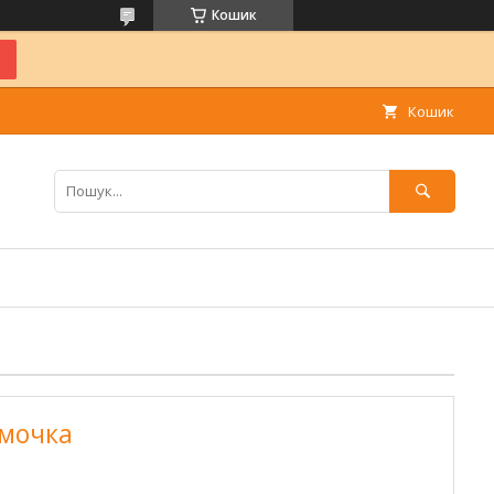
Кошик
Кошик
умочка