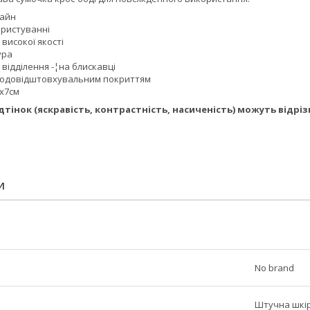
зайн
ористуванні
високої якості
ура
відділення -¦на блискавці
водовідштовхувальним покриттям
7х7см
відтінок (яскравість, контрастність, насиченість) можуть від
И
No brand
Штучна шкі