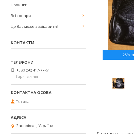
Новинки
Всі товари
Це Вас може зацікавити!
КОНТАКТИ
–25%
+380 (50) 417-77-61
Гаряча лінія
Тетяна
Запоріжжя, Україна
Практична та яскр