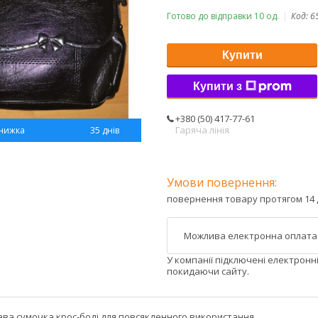
Готово до відправки 10 од.
Код:
6
Купити
Купити з
+380 (50) 417-77-61
Гаряча лінія
35 днів
повернення товару протягом 14 
У компанії підключені електронн
покидаючи сайту.
ава сумочка крос-боді для повсякденного використання.