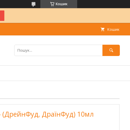
Кошик
Кошик
» (ДрейнФуд, ДраїнФуд) 10мл