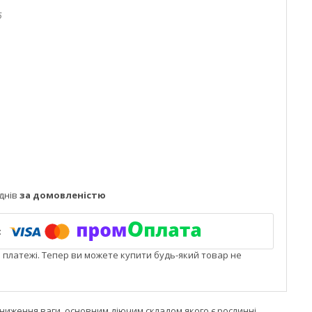
5
днів
за домовленістю
і платежі. Тепер ви можете купити будь-який товар не
ниження ваги, основним діючим складом якого є рослинні