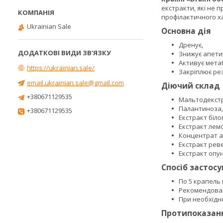
екстракти, які не 
профілактичного ха
Ukrainian Sale
Основна дія
Дренує,
Знижує апети
Активує мета
https://ukrainian.sale/
Закріплює ре
email.ukrainian.sale@gmail.com
Діючий склад
+380671129535
Мальтодекст
Палантиноза,
+380671129535
Екстракт біло
Екстракт лем
Концентрат а
Екстракт рев
Екстракт опунц
Спосіб застос
По 5 крапель 
Рекомендовани
При необхідн
Протипоказан