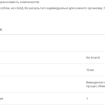
ереносимість компонентів
асобом, не є БАД. Всі результаті індивидуальні для кожного організм
И
No brand
10 мл
Виведення н
процес обмі
ні
1