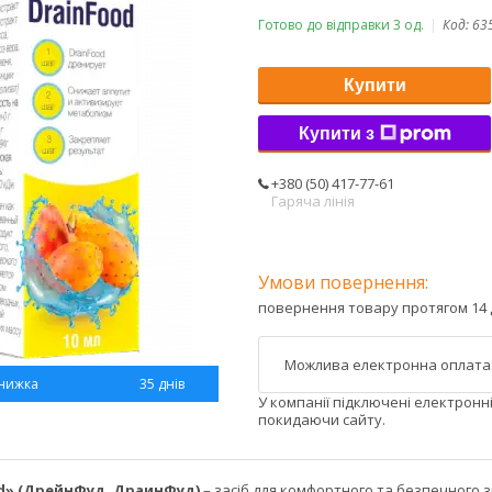
Готово до відправки 3 од.
Код:
63
Купити
Купити з
+380 (50) 417-77-61
Гаряча лінія
повернення товару протягом 14 
35 днів
У компанії підключені електронн
покидаючи сайту.
od» (ДрейнФуд, ДраинФуд)
– засіб для комфортного та безпечного з