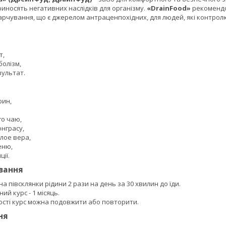
приносять негативних наслідків для організму.
«DrainFood»
рекомендо
рчування, що є джерелом антраценпохідних, для людей, які контролю
т,
болізм,
зультат.
рин,
го чаю,
онграсу,
лое вера,
еню,
ії.
ування
на півсклянки рідини 2 рази на день за 30 хвилин до їди.
й курс - 1 місяць.
ості курс можна подовжити або повторити.
ня