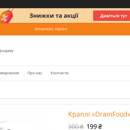
Запоріжжя, Україна
продажу
овернення
Про нас
Контакти
Краплі «DrainFood
300 ₴
199 ₴