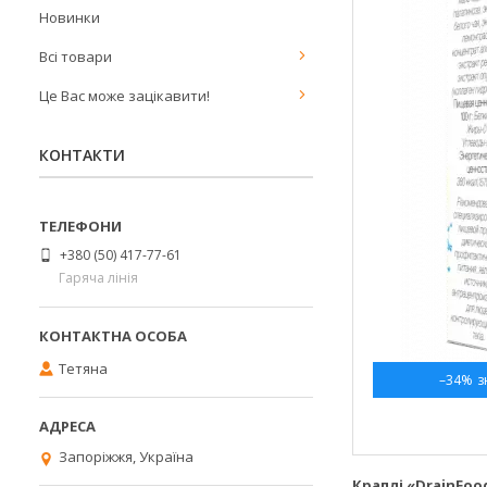
Новинки
Всі товари
Це Вас може зацікавити!
КОНТАКТИ
+380 (50) 417-77-61
Гаряча лінія
Тетяна
–34%
Запоріжжя, Україна
Краплі «DrainFo