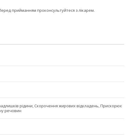
у. Перед прийманням проконсультуйтеся з лікарем.
адлишків рідини, Скорочення жирових відкладень, Прискорює
ну речовин