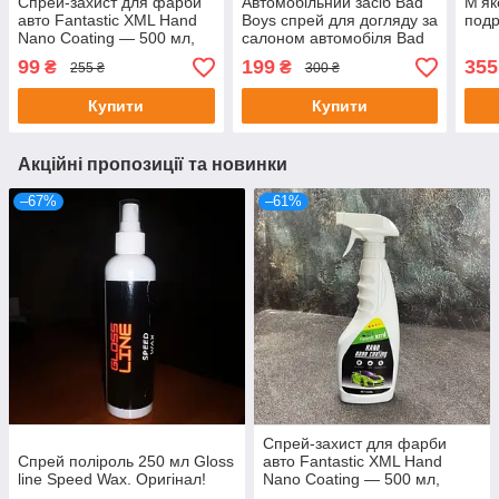
Спрей-захист для фарби
Автомобільний засіб Bad
М'як
авто Fantastic XML Hand
Boys спрей для догляду за
под
Nano Coating — 500 мл,
салоном автомобіля Bad
гідрофобний, блиск,
boys Auto Interior renovator
99
199
355
₴
₴
255 ₴
300 ₴
антисажа
Купити
Купити
Акційні пропозиції та новинки
–67%
–61%
Спрей-захист для фарби
Спрей поліроль 250 мл Gloss
авто Fantastic XML Hand
line Speed Wax. Оригінал!
Nano Coating — 500 мл,
гідрофобний, блиск,