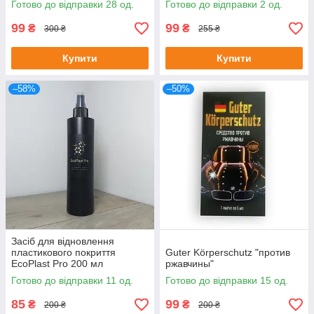
Готово до відправки 28 од.
Готово до відправки 2 од.
антисажа
99
99
₴
₴
300 ₴
255 ₴
Купити
Купити
–58%
–50%
Засіб для відновлення
пластикового покриття
Guter Körperschutz "против
EcoPlast Pro 200 мл
ржавчины"
Готово до відправки 11 од.
Готово до відправки 15 од.
85
99
₴
₴
200 ₴
200 ₴