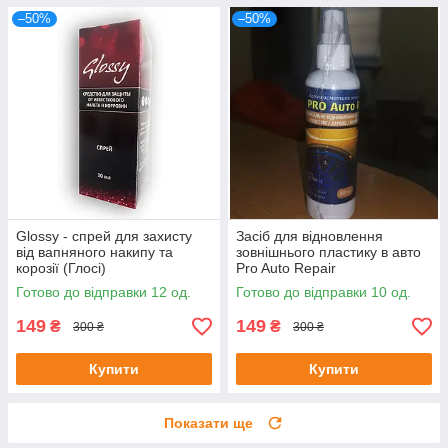
–50%
–50%
Glossy - спрей для захисту
Засіб для відновлення
від вапняного накипу та
зовнішнього пластику в авто
корозії (Глосі)
Pro Auto Repair
Готово до відправки 12 од.
Готово до відправки 10 од.
149
149
₴
₴
300 ₴
300 ₴
Купити
Купити
Показати ще