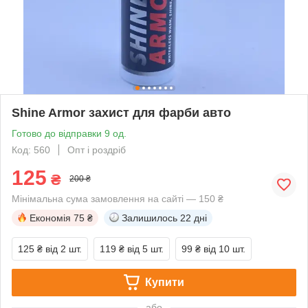
Shine Armor захист для фарби авто
Готово до відправки 9 од.
Код: 560
Опт і роздріб
125
₴
200 ₴
Мінімальна сума замовлення на сайті — 150 ₴
Економія
75 ₴
Залишилось
22 дні
125 ₴
від 2 шт.
119 ₴
від 5 шт.
99 ₴
від 10 шт.
Купити
або