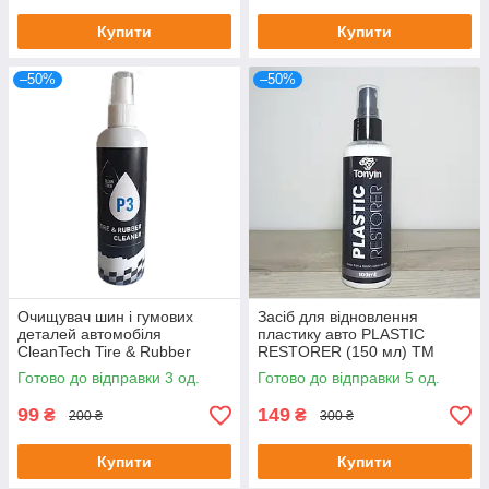
Купити
Купити
–50%
–50%
Очищувач шин і гумових
Засіб для відновлення
деталей автомобіля
пластику авто PLASTIC
CleanTech Tire & Rubber
RESTORER (150 мл) ТМ
Cleaner
Tonyin
Готово до відправки 3 од.
Готово до відправки 5 од.
99
149
₴
₴
200 ₴
300 ₴
Купити
Купити