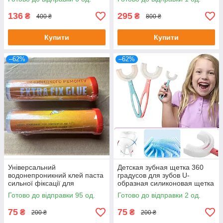
136
295
₴
₴
400 ₴
800 ₴
Купити
Купити
–62%
–62%
Універсальний
Детская зубная щетка 360
водонепроникний клей паста
градусов для зубов U-
сильної фіксації для
образная силиконовая щетка
швидкого ремонту Extra Fix
Синий (удлиненная ручка)
Готово до відправки 95 од.
Готово до відправки 2 од.
Glue
75
75
₴
₴
200 ₴
200 ₴