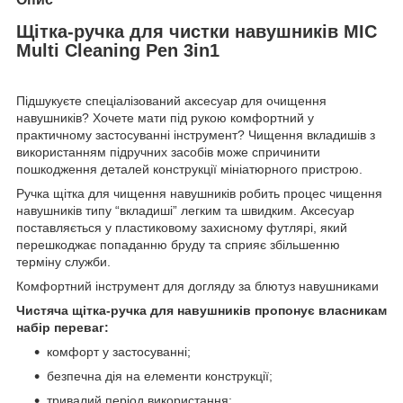
Щітка-ручка для чистки навушників MIC
Multi Cleaning Pen 3in1
Підшукуєте спеціалізований аксесуар для очищення
навушників? Хочете мати під рукою комфортний у
практичному застосуванні інструмент? Чищення вкладишів з
використанням підручних засобів може спричинити
пошкодження деталей конструкції мініатюрного пристрою.
Ручка щітка для чищення навушників робить процес чищення
навушників типу “вкладиші” легким та швидким. Аксесуар
поставляється у пластиковому захисному футлярі, який
перешкоджає попаданню бруду та сприяє збільшенню
терміну служби.
Комфортний інструмент для догляду за блютуз навушниками
Чистяча щітка-ручка для навушників пропонує власникам
набір переваг:
комфорт у застосуванні;
безпечна дія на елементи конструкції;
тривалий період використання;