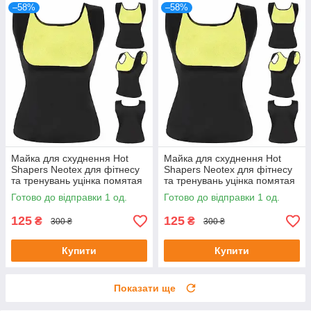
–58%
–58%
Майка для схуднення Hot
Майка для схуднення Hot
Shapers Neotex для фітнесу
Shapers Neotex для фітнесу
та тренувань уцінка помятая
та тренувань уцінка помятая
упаковка Розмір XL
упаковка Розмір 3XL
Готово до відправки 1 од.
Готово до відправки 1 од.
125
125
₴
₴
300 ₴
300 ₴
Купити
Купити
Показати ще