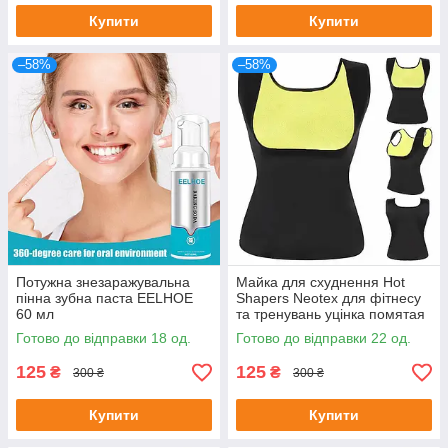
Купити
Купити
–58%
–58%
Потужна знезаражувальна
Майка для схуднення Hot
пінна зубна паста EELHOE
Shapers Neotex для фітнесу
60 мл
та тренувань уцінка помятая
упаковка Розмір XXL
Готово до відправки 18 од.
Готово до відправки 22 од.
125
125
₴
₴
300 ₴
300 ₴
Купити
Купити