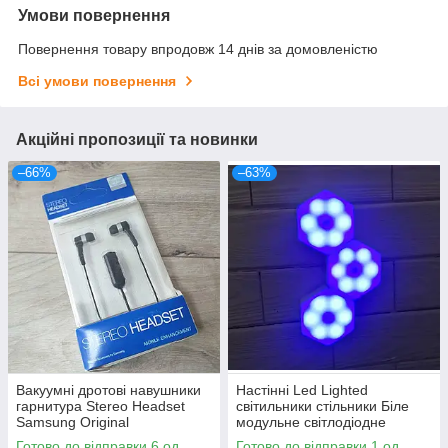
Умови повернення
Повернення товару впродовж 14 днів за домовленістю
Всі умови повернення
Акційні пропозиції та новинки
–66%
–63%
Вакуумні дротові навушники
Настінні Led Lighted
гарнитура Stereo Headset
світильники стільники Біле
Samsung Original
модульне світлодіодне
підсвічування 3 шт.
Готово до відправки 6 од.
Готово до відправки 1 од.