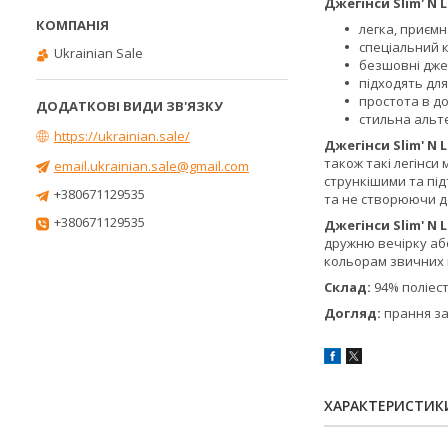
Джегінси Slim' N
легка, приємн
спеціальний к
Ukrainian Sale
безшовні дже
підходять для
простота в до
стильна альт
https://ukrainian.sale/
Джегінси Slim' N L
також такі легінси
email.ukrainian.sale@gmail.com
стрункішими та під
+380671129535
та не створюючи до
+380671129535
Джегінси Slim' N L
дружню вечірку або
кольорам звичних н
Склад:
94% поліест
Догляд:
прання за
ХАРАКТЕРИСТИК