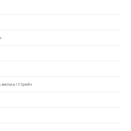
і
ь висока / Стрейч