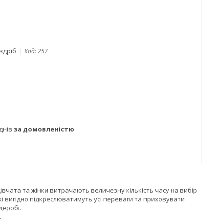
оздріб
Код:
257
днів
за домовленістю
івчата та жінки витрачають величезну кількість часу на вибір
які вигідно підкреслюватимуть усі переваги та приховувати
деробі.