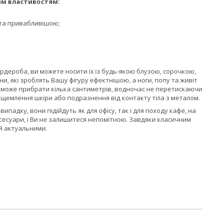
оїм властивостям:
ю та привабливішою;
ардероба, ви можете носити їх із будь-якою блузою, сорочкою,
и, які зроблять Вашу фігуру ефектнішою, а ноги, попу та живіт
допоможе прибрати кілька сантиметрів, водночас не перетискаючи
ащемлення шкіри або подразнення від контакту тіла з металом.
випадку, вони підійдуть як для офісу, так і для походу кафе, на
ксесуари, і Ви не залишитеся непомітною. Завдяки класичним
 й актуальними.