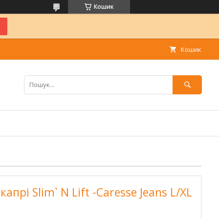
Кошик
Кошик
апрі Slim` N Lift -Caresse Jeans L/XL