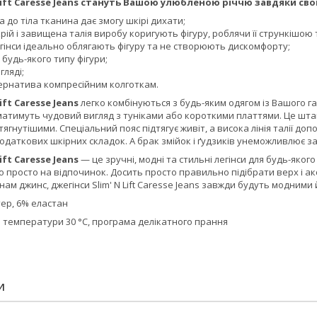
 Lift Caresse Jeans стануть Вашою улюбленою річчю завдяки св
а до тіла тканина дає змогу шкірі дихати;
рій і завищена талія виробу коригують фігуру, роблячи її стрункішо
гінси ідеально облягають фігуру та не створюють дискомфорту;
 будь-якого типу фігури;
гляді;
ернатива компресійним колготкам.
ift Caresse Jeans
легко комбінуються з будь-яким одягом із Вашого г
 матимуть чудовий вигляд з туніками або короткими платтями. Це штан
тягнутішими. Спеціальний пояс підтягує живіт, а висока лінія талії 
даткових шкірних складок. А брак змійок і ґудзиків унеможливлює з
ift Caresse Jeans
— це зручні, модні та стильні легінси для будь-якого 
 просто на відпочинок. Досить просто правильно підібрати верх і а
ам джинс, джегінси Slim' N Lift Caresse Jeans завжди будуть модними
ер, 6% еластан
 температури 30 °C, програма делікатного прання
И