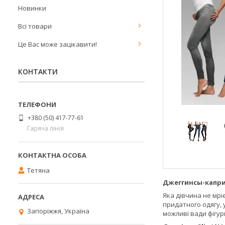
Новинки
Всі товари
Це Вас може зацікавити!
КОНТАКТИ
+380 (50) 417-77-61
Гаряча лінія
Тетяна
Джеггинсы-капри S
Яка дівчина не мрі
придатного одягу, 
Запоріжжя, Україна
можливі вади фігури