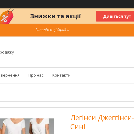
Запоріжжя, Україна
продажу
овернення
Про нас
Контакти
Легінси Джеггінси-к
Сині