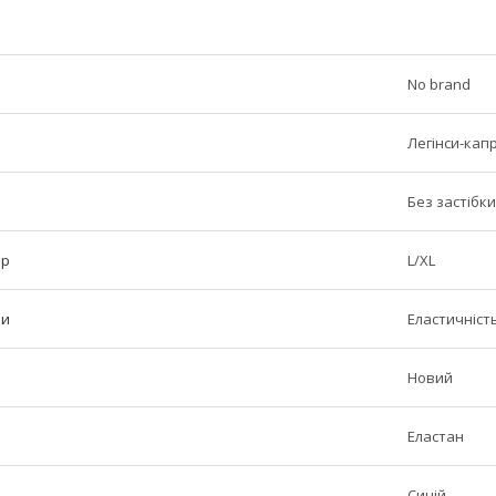
No brand
Легінси-капр
Без застібки
ір
L/XL
ни
Еластичніст
Новий
Еластан
Синій