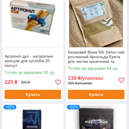
Кишковий Віник 50г Detox-чай
Артроніл дуо - натуральні
рослинний Арнольда Ерета
капсули для суглобів 20
для чистки кишечника та
капсул
організму 50 г
Готово до відправки 64 од.
Готово до відправки 28 од.
239
₴/упаковка
225
₴
500 ₴
500 ₴/упаковка
Купити
Купити
–52%
–52%