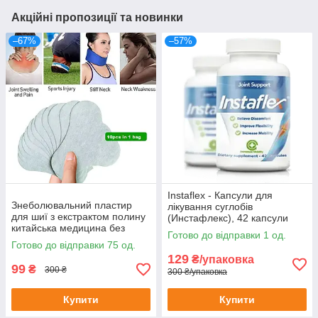
Акційні пропозиції та новинки
–67%
–57%
Instaflex - Капсули для
Знеболювальний пластир
лікування суглобів
для шиї з екстрактом полину
(Инстафлекс), 42 капсули
китайська медицина без
Готово до відправки 1 од.
картонного паковання
Готово до відправки 75 од.
129
₴/упаковка
99
₴
300 ₴
300 ₴/упаковка
Купити
Купити