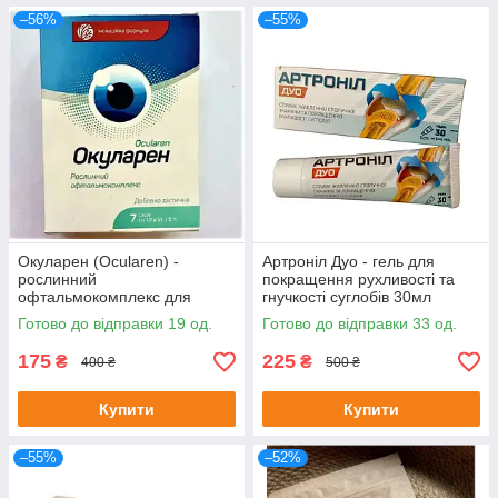
–56%
–55%
Окуларен (Ocularen) -
Артроніл Дуо - гель для
рослинний
покращення рухливості та
офтальмокомплекс для
гнучкості суглобів 30мл
покращення зору, 7 саше
Готово до відправки 19 од.
Готово до відправки 33 од.
175
225
₴
₴
400 ₴
500 ₴
Купити
Купити
–55%
–52%