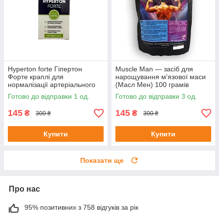
Hyperton forte Гіпертон
Muscle Man — засіб для
Форте краплі для
нарощування м'язової маси
нормалізації артеріального
(Масл Мен) 100 грамів
тиску 20 мл до 08/25
Готово до відправки 1 од.
Готово до відправки 3 од.
145
145
₴
₴
300 ₴
300 ₴
Купити
Купити
Показати ще
Про нас
95% позитивних з 758 відгуків за рік