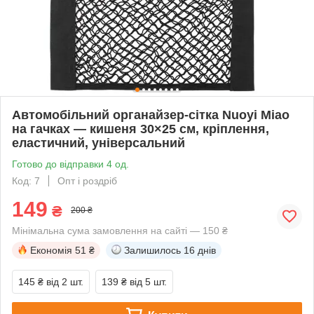
Автомобільний органайзер-сітка Nuoyi Miao
на гачках — кишеня 30×25 см, кріплення,
еластичний, універсальний
Готово до відправки 4 од.
Код: 7
Опт і роздріб
149
₴
200 ₴
Мінімальна сума замовлення на сайті — 150 ₴
Економія
51 ₴
Залишилось
16 днів
145 ₴
від 2 шт.
139 ₴
від 5 шт.