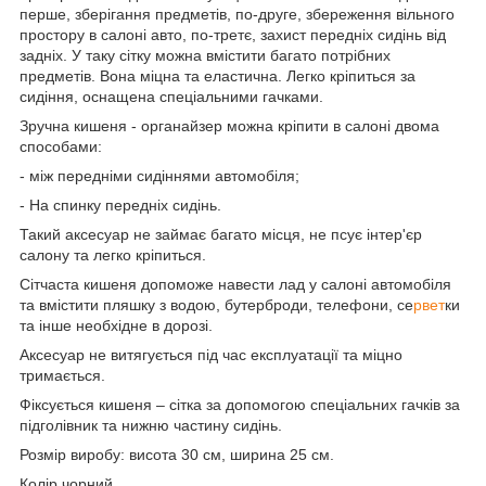
перше, зберігання предметів, по-друге, збереження вільного
простору в салоні авто, по-третє, захист передніх сидінь від
задніх. У таку сітку можна вмістити багато потрібних
предметів. Вона міцна та еластична. Легко кріпиться за
сидіння, оснащена спеціальними гачками.
Зручна кишеня - органайзер можна кріпити в салоні двома
способами:
- між передніми сидіннями автомобіля;
- На спинку передніх сидінь.
Такий аксесуар не займає багато місця, не псує інтер'єр
салону та легко кріпиться.
Сітчаста кишеня допоможе навести лад у салоні автомобіля
та вмістити пляшку з водою, бутерброди, телефони, се
рвет
ки
та інше необхідне в дорозі.
Аксесуар не витягується під час експлуатації та міцно
тримається.
Фіксується кишеня – сітка за допомогою спеціальних гачків за
підголівник та нижню частину сидінь.
Розмір виробу: висота 30 см, ширина 25 см.
Колір чорний