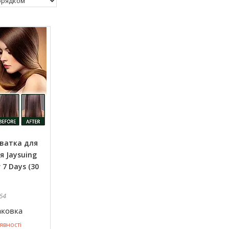
ватка для
я Jaysuing
 7 Days (30
64
аковка
явності