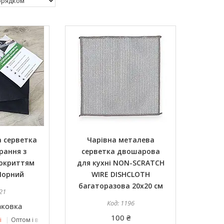
 серветка
Чарівна металева
рання з
серветка двошарова
покриттям
для кухні NON-SCRATCH
Чорний
WIRE DISHCLOTH
багаторазова 20х20 см
21
1196
аковка
100 ₴
і
Оптом і в роздріб