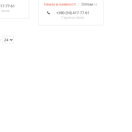
Немає в наявності
Оптом і в роздріб
417-77-61
лінія
+380 (50) 417-77-61
Гаряча лінія