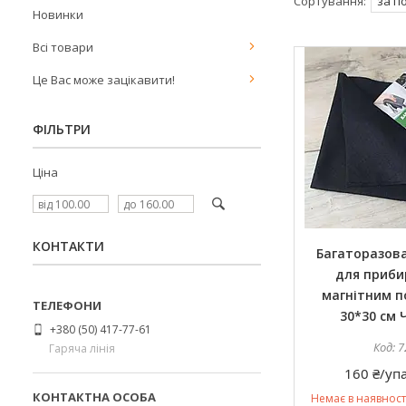
Новинки
Всі товари
Це Вас може зацікавити!
ФІЛЬТРИ
Ціна
КОНТАКТИ
Багаторазова
для приби
магнітним 
30*30 см 
+380 (50) 417-77-61
7
Гаряча лінія
160 ₴/уп
Немає в наявност