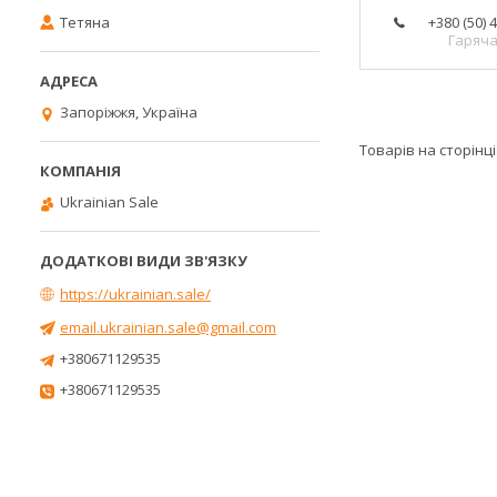
Тетяна
+380 (50) 
Гаряча 
Запоріжжя, Україна
Ukrainian Sale
https://ukrainian.sale/
email.ukrainian.sale@gmail.com
+380671129535
+380671129535