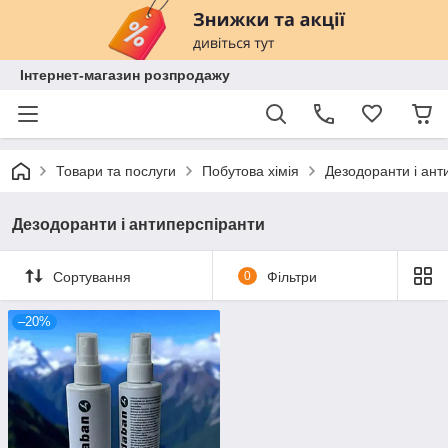
Інтернет-магазин розпродажу
Товари та послуги
Побутова хімія
Дезодоранти і ант
Дезодоранти і антиперспіранти
Сортування
0
Фільтри
–20%