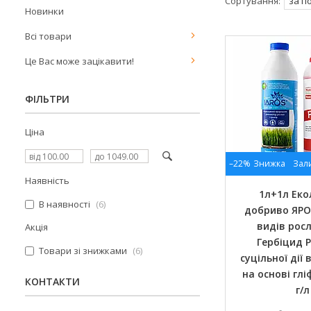
Новинки
Всі товари
Це Вас може зацікавити!
ФІЛЬТРИ
Ціна
–22%
Зал
Наявність
1л+1л Еко
В наявності
6
добриво ЯРОС
видів росл
Акція
Гербіцид 
Товари зі знижками
6
суцільної дії 
на основі глі
КОНТАКТИ
г/л