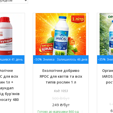
ишився 41 день
–50%
Залишилось 46 днів
–35%
логічне
Екологічне добриво
Орган
 для всіх
ЯРОС для квітів та всіх
IAROS
ин 1л +
типів рослин 1 л
рос
Раундап
1053
від бур'янів
500 ₴/бут
фосату 480
1
249 ₴/бут
6
Готово до відправки 860 од.
Оптом і в роздріб