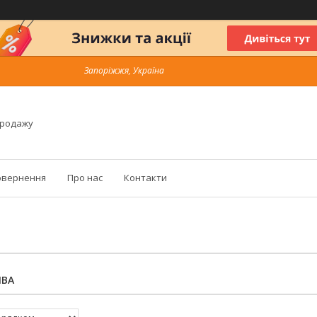
Запоріжжя, Україна
продажу
овернення
Про нас
Контакти
ИВА