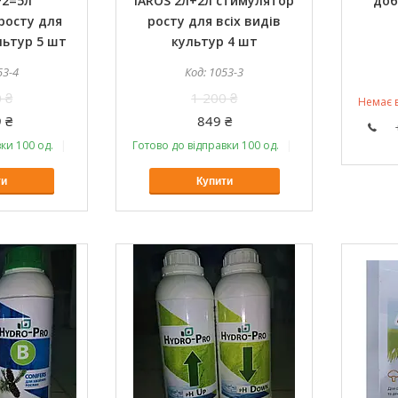
+2=5л
IAROS 2л+2л стимулятор
доб
росту для
росту для всіх видів
льтур 5 шт
культур 4 шт
53-4
1053-3
 ₴
1 200 ₴
Немає в
 ₴
849 ₴
ки 100 од.
Оптом і в роздріб
Готово до відправки 100 од.
Оптом і в роздріб
ти
Купити