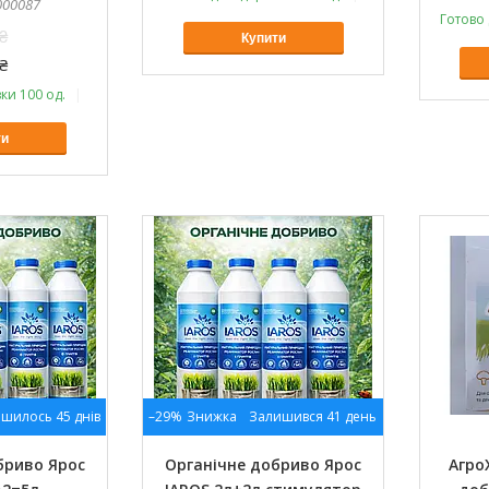
000087
Готово 
₴
Купити
₴
ки 100 од.
Оптом і в роздріб
ти
шилось 45 днів
–29%
Залишився 41 день
бриво Ярос
Органічне добриво Ярос
Агро