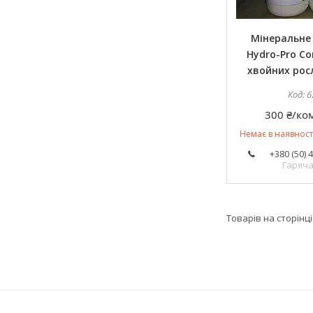
Мінеральне
Hydro-Pro Co
хвойних росл
6
300 ₴/ко
Немає в наявност
+380 (50) 
Гаряча 