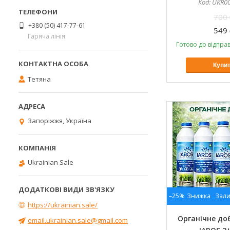
UKR0
700 
+380 (50) 417-77-61
549 
Гаряча лінія
Готово до відправ
Купи
Тетяна
Запоріжжя, Україна
Ukrainian Sale
–25%
Зали
https://ukrainian.sale/
Органічне до
email.ukrainian.sale@gmail.com