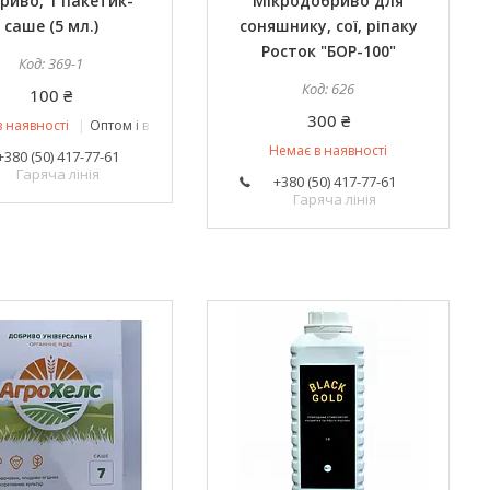
риво, 1 пакетик-
Мікродобриво для
саше (5 мл.)
соняшнику, сої, ріпаку
Росток "БОР-100"
369-1
626
100 ₴
300 ₴
 наявності
Оптом і в роздріб
Немає в наявності
+380 (50) 417-77-61
Гаряча лінія
+380 (50) 417-77-61
Гаряча лінія