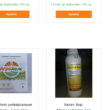
до відправки 100 од.
Оптом і в роздріб
Готово до відправки 100 од.
Оптом і в
Купити
Купити
Хелс універсальне
Хелат Бор.