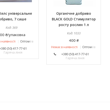
Хелс універсальне
Органічне добриво
обриво, 7 саше
BLACK GOLD Стимулятор
росту рослин 1 л
369
1033
00 ₴/упаковка
400 ₴
 наявності
Оптом і в роздріб
Немає в наявності
Оптом і в роздріб
+380 (50) 417-77-61
Гаряча лінія
+380 (50) 417-77-61
Гаряча лінія