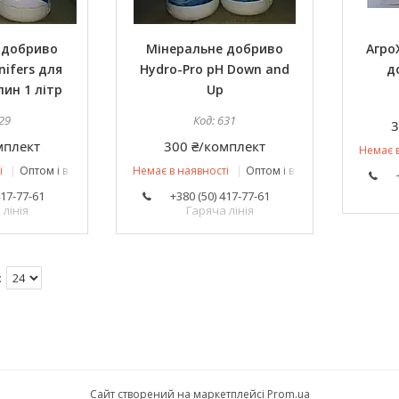
 добриво
Мінеральне добриво
Агро
nifers для
Hydro-Pro рН Down and
д
ин 1 літр
Up
29
631
3
мплект
300 ₴/комплект
Немає в
і
Оптом і в роздріб
Немає в наявності
Оптом і в роздріб
417-77-61
+380 (50) 417-77-61
лінія
Гаряча лінія
Сайт створений на маркетплейсі
Prom.ua