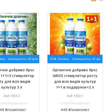
Залишилось 46 днів
–55%
Залишилось 43 дні
ічне добриво Ярос
Органічне добриво Ярос
 1+1=3 стимулятор
IAROS стимулятор росту
ту для всіх видів
для всіх видів культур
культур 3 л
1+1 в подарунок=2 л
1053-2
1053-1
 000 ₴/комплект
1 000 ₴/комплект
49 ₴/комплект
449 ₴/комплект