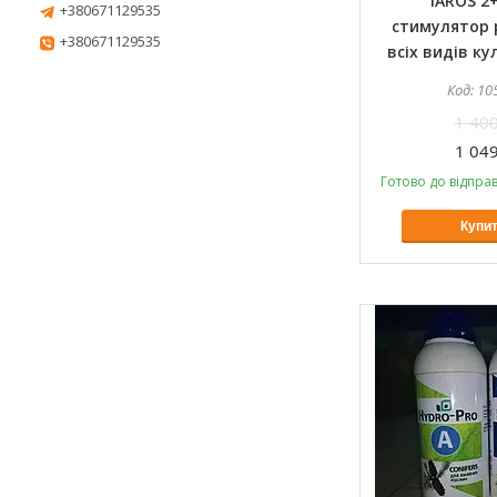
IAROS 2
+380671129535
стимулятор 
+380671129535
всіх видів ку
10
1 400
1 049
Готово до відправ
Купи