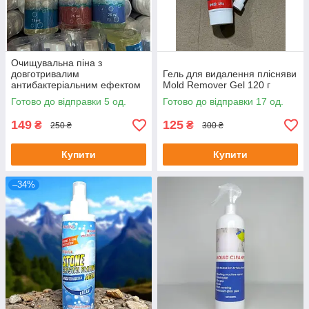
Очищувальна піна з
довготривалим
Гель для видалення плісняви
антибактеріальним ефектом
Mold Remover Gel 120 г
BUBBLE CLEAN
Готово до відправки 5 од.
Готово до відправки 17 од.
149
125
₴
₴
250 ₴
300 ₴
Купити
Купити
–34%