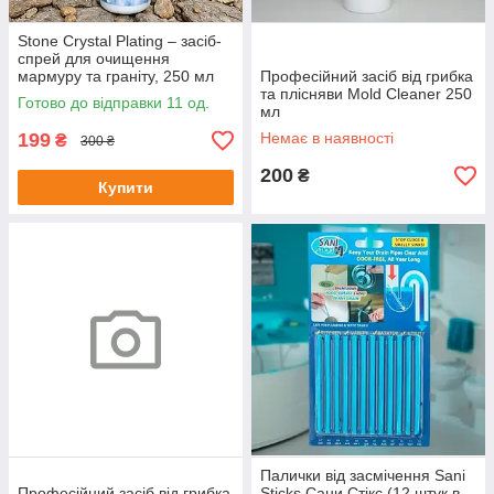
Stone Crystal Plating – засіб-
спрей для очищення
мармуру та граніту, 250 мл
Професійний засіб від грибка
та плісняви Mold Cleaner 250
Готово до відправки 11 од.
мл
199
Немає в наявності
₴
300 ₴
200
₴
Купити
Палички від засмічення Sani
Професійний засіб від грибка
Sticks Сани Стікс (12 штук в