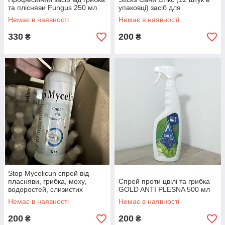
та плісняви Fungus 250 мл
упаковці) засіб для
прочищення труб
Немає в наявності
Немає в наявності
330
200
₴
₴
Stop Mycelicun спрей від
пласняви, грибка, моху,
Спрей проти цвілі та грибка
водоростей, слизистих
GOLD ANTI PLESNA 500 мл
забруднень
Немає в наявності
Немає в наявності
200
200
₴
₴